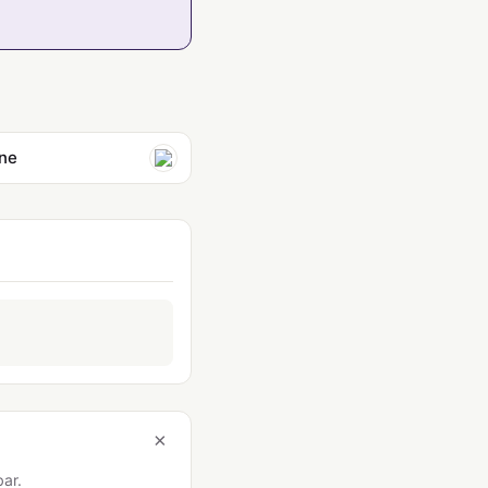
ine
×
bar.