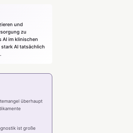
zieren und
ersorgung zu
AI im klinischen
stark AI tatsächlich
.
ztemangel überhaupt
edikamente
agnostik ist große