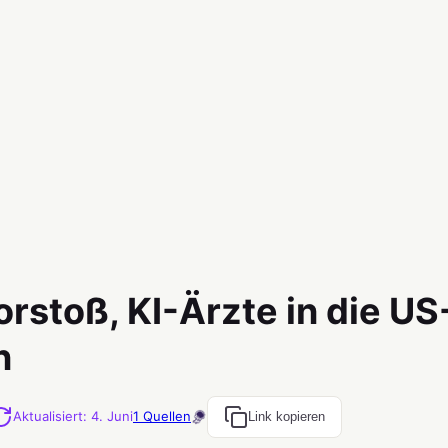
rstoß, KI-Ärzte in die U
n
Aktualisiert
:
4. Juni
1
Quellen
Link kopieren