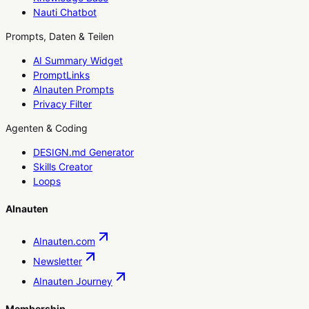
Nauti Chatbot
Prompts, Daten & Teilen
AI Summary Widget
PromptLinks
AInauten Prompts
Privacy Filter
Agenten & Coding
DESIGN.md Generator
Skills Creator
Loops
AInauten
AInauten.com
Newsletter
AInauten Journey
Membership