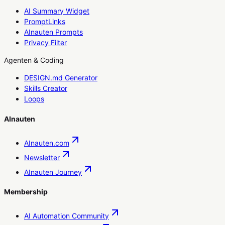
AI Summary Widget
PromptLinks
AInauten Prompts
Privacy Filter
Agenten & Coding
DESIGN.md Generator
Skills Creator
Loops
AInauten
AInauten.com
Newsletter
AInauten Journey
Membership
AI Automation Community