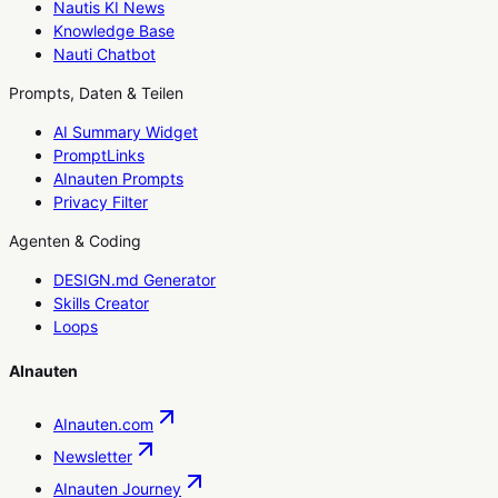
Nautis KI News
Knowledge Base
Nauti Chatbot
Prompts, Daten & Teilen
AI Summary Widget
PromptLinks
AInauten Prompts
Privacy Filter
Agenten & Coding
DESIGN.md Generator
Skills Creator
Loops
AInauten
AInauten.com
Newsletter
AInauten Journey