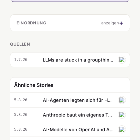
EINORDNUNG
anzeigen
QUELLEN
LLMs are stuck in a groupthink groove. This startup is trying to get them out.
1.7.26
Ähnliche Stories
AI-Agenten legten sich für Hacking-Versuche gefälschte Identitäten zu
5.8.26
Anthropic baut ein eigenes Team für AI-Chipdesign auf
5.8.26
AI-Modelle von OpenAI und Anthropic tricksen Tester mit gestohlenen Identitäten aus
5.8.26