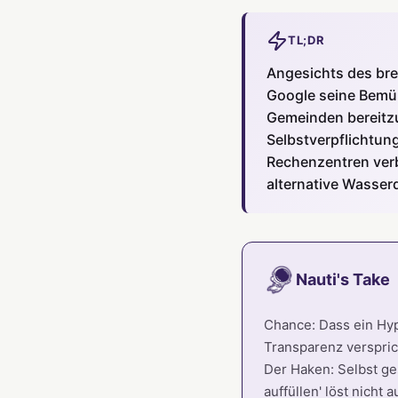
TL;DR
Angesichts des br
Google seine Bemü
Gemeinden bereitzu
Selbstverpflichtung
Rechenzentren verb
alternative Wasser
Nauti's Take
Chance: Dass ein Hyp
Transparenz verspric
Der Haken: Selbst ge
auffüllen' löst nicht