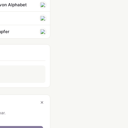
 von Alphabet
upfer
×
bar.