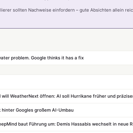
rer sollten Nachweise einfordern – gute Absichten allein re
ater problem. Google thinks it has a fix
will WeatherNext öffnen: AI soll Hurrikane früher und präzis
ik hinter Googles großem AI-Umbau
epMind baut Führung um: Demis Hassabis wechselt in neue R