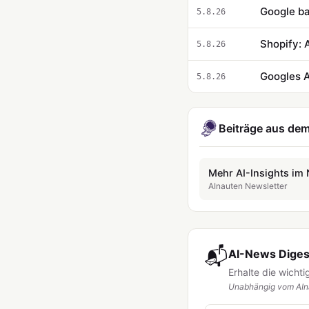
Google ba
5.8.26
Shopify: 
5.8.26
Googles A
5.8.26
Beiträge aus dem
Mehr AI-Insights im 
AInauten Newsletter
📬
AI-News Digest
Erhalte die wicht
Unabhängig vom AIna