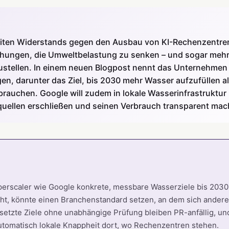
eiten Widerstands gegen den Ausbau von KI-Rechenzentren
hungen, die Umweltbelastung zu senken – und sogar mehr 
stellen. In einem neuen Blogpost nennt das Unternehmen
en, darunter das Ziel, bis 2030 mehr Wasser aufzufüllen al
rauchen. Google will zudem in lokale Wasserinfrastruktur 
quellen erschließen und seinen Verbrauch transparent mac
erscaler wie Google konkrete, messbare Wasserziele bis 2030
ht, könnte einen Branchenstandard setzen, an dem sich andere
setzte Ziele ohne unabhängige Prüfung bleiben PR-anfällig, u
 automatisch lokale Knappheit dort, wo Rechenzentren stehen.