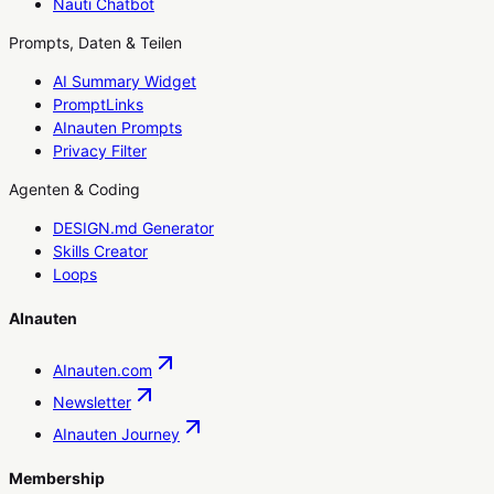
Nauti Chatbot
Prompts, Daten & Teilen
AI Summary Widget
PromptLinks
AInauten Prompts
Privacy Filter
Agenten & Coding
DESIGN.md Generator
Skills Creator
Loops
AInauten
AInauten.com
Newsletter
AInauten Journey
Membership