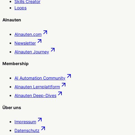
Skills Creator
Loops
AInauten
AInauten.com
Newsletter
AInauten Journey
Membership
AI Automation Community
AInauten Lernplattform
AInauten Deep-Dives
Über uns
Impressum
Datenschutz