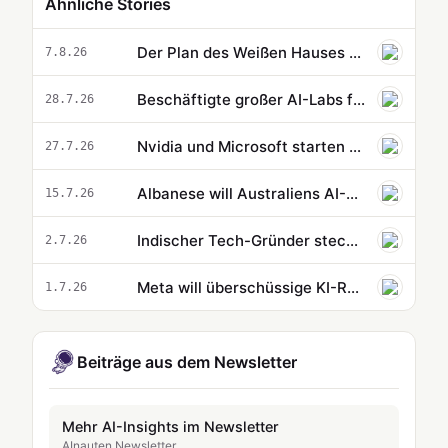
Ähnliche Stories
Der Plan des Weißen Hauses für AI-Sicherheitstests bleibt geheim
7.8.26
Beschäftigte großer AI-Labs fordern US-Regeln für automatisierte AI-Forschung
28.7.26
Nvidia und Microsoft starten offene Allianz für AI-Sicherheit ohne OpenAI, Google und Anthropic
27.7.26
Albanese will Australiens AI-Kurs schärfen, doch Big Tech setzt die Machtgrenzen
15.7.26
Indischer Tech-Gründer steckt 30 Millionen Dollar in KI-native Office-Alternative Neo
2.7.26
Meta will überschüssige KI-Rechenleistung zur Cloud-Kasse machen
1.7.26
Beiträge aus dem Newsletter
Mehr AI-Insights im Newsletter
AInauten Newsletter