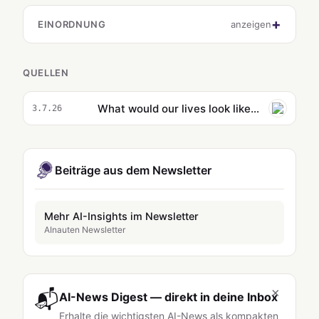
EINORDNUNG
anzeigen
QUELLEN
What would our lives look like if we no longer had to work? As a thought experiment I tried to imagine | Brigid Delaney
3.7.26
Beiträge aus dem Newsletter
Mehr AI-Insights im Newsletter
AInauten Newsletter
×
📬
AI-News Digest — direkt in deine Inbox
Erhalte die wichtigsten AI-News als kompakten