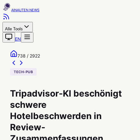
AINAUTEN
Alle Tools
EN
738 / 2922
TECH-PUB
Tripadvisor-KI beschönigt
schwere
Hotelbeschwerden in
Review-
Zusammenfassungen