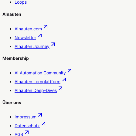
Loops
AInauten
AInauten.com
Newsletter
AInauten Journey
Membership
AI Automation Community
AInauten Lernplattform
AInauten Deep-Dives
Über uns
Impressum
Datenschutz
AGB