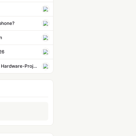
tphone?
n
26
Apple verklagt OpenAI wegen mutmaßlich gestohlener Geheimnisse für Hardware-Projekt