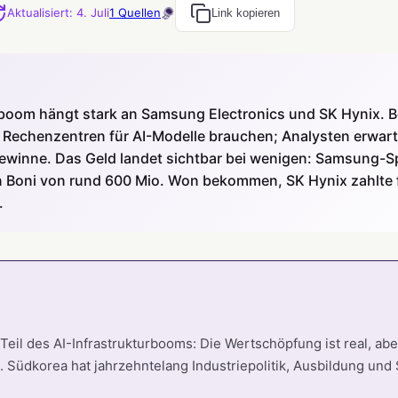
Aktualisiert
:
4. Juli
1
Quellen
Link kopieren
boom hängt stark an Samsung Electronics und SK Hynix. B
Rechenzentren für AI-Modelle brauchen; Analysten erwart
ewinne. Das Geld landet sichtbar bei wenigen: Samsung-S
n Boni von rund 600 Mio. Won bekommen, SK Hynix zahlte 
.
 Teil des AI-Infrastrukturbooms: Die Wertschöpfung ist real, ab
 Südkorea hat jahrzehntelang Industriepolitik, Ausbildung und 