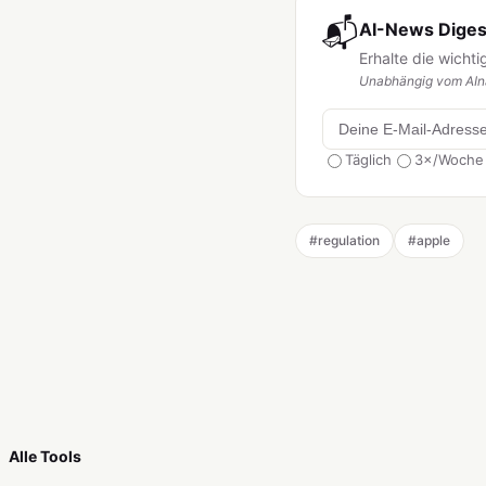
📬
AI-News Digest
Erhalte die wicht
Unabhängig vom AIna
Täglich
3×/Woche
#
regulation
#
apple
Alle Tools