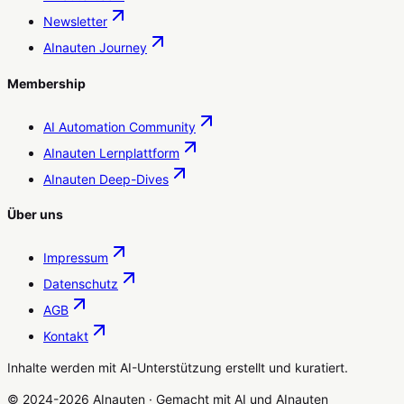
Newsletter
AInauten Journey
Membership
AI Automation Community
AInauten Lernplattform
AInauten Deep-Dives
Über uns
Impressum
Datenschutz
AGB
Kontakt
Inhalte werden mit AI-Unterstützung erstellt und kuratiert.
© 2024-2026 AInauten
·
Gemacht mit
AI
und
AInauten