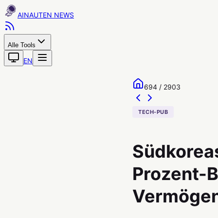
AINAUTEN
Alle Tools
EN
694 / 2903
TECH-PUB
Südkoreas
Prozent-B
Vermögen