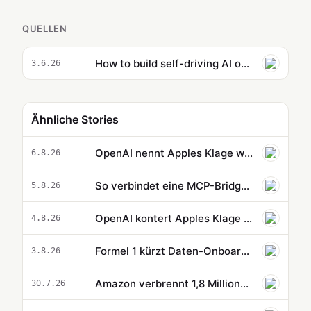
QUELLEN
How to build self-driving AI operations on Amazon Bedrock at scale
3.6.26
Ähnliche Stories
OpenAI nennt Apples Klage wegen Geschäftsgeheimnissen haltlos
6.8.26
So verbindet eine MCP-Bridge Cloud-Agents mit deinen lokalen MCP-Tools
5.8.26
OpenAI kontert Apples Klage jetzt öffentlich
4.8.26
Formel 1 kürzt Daten-Onboarding mit agentic AI von acht Wochen auf 40 Minuten
3.8.26
Amazon verbrennt 1,8 Millionen Dollar mit Claude für eine Routineaufgabe
30.7.26