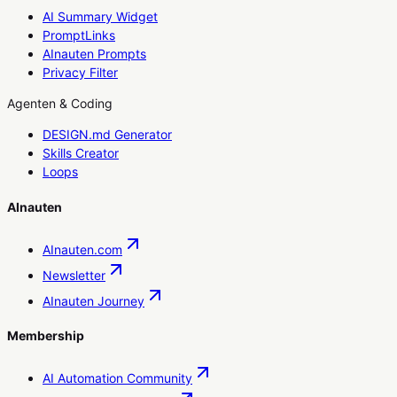
AI Summary Widget
PromptLinks
AInauten Prompts
Privacy Filter
Agenten & Coding
DESIGN.md Generator
Skills Creator
Loops
AInauten
AInauten.com
Newsletter
AInauten Journey
Membership
AI Automation Community