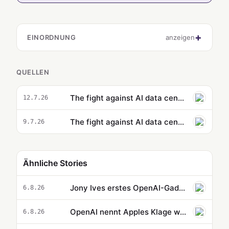
EINORDNUNG
anzeigen
QUELLEN
The fight against AI data centers is just beginning
12.7.26
The fight against AI data centers is important – but it’s just a starting point | Bruce Schneier and Nathan E Sanders
9.7.26
Ähnliche Stories
Jony Ives erstes OpenAI-Gadget soll ein Smart Speaker in Puck-Größe sein
6.8.26
OpenAI nennt Apples Klage wegen Geschäftsgeheimnissen haltlos
6.8.26