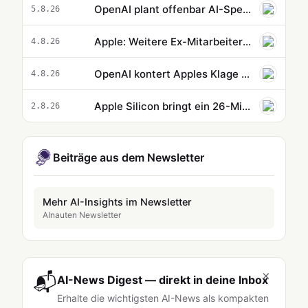
OpenAI plant offenbar AI-Speaker, Smartphone und Smart Glasses
5.8.26
Apple: Weitere Ex-Mitarbeiter sollen Daten zu OpenAI mitgenommen haben
4.8.26
OpenAI kontert Apples Klage jetzt öffentlich
4.8.26
Apple Silicon bringt ein 26-Milliarden-Parameter-Modell mit nur 2 GB RAM zum Laufen
2.8.26
Beiträge aus dem Newsletter
Mehr AI-Insights im Newsletter
AInauten Newsletter
×
📬
AI-News Digest — direkt in deine Inbox
Erhalte die wichtigsten AI-News als kompakten