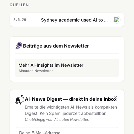
QUELLEN
Sydney academic used AI to write SMH opinion piece urging students to avoid using tech to ‘cut corners’
3.6.26
Beiträge aus dem Newsletter
Mehr AI-Insights im Newsletter
AInauten Newsletter
×
📬
AI-News Digest — direkt in deine Inbox
Erhalte die wichtigsten AI-News als kompakten
Digest. Kein Spam, jederzeit abbestellbar.
Unabhängig vom AInauten Newsletter.