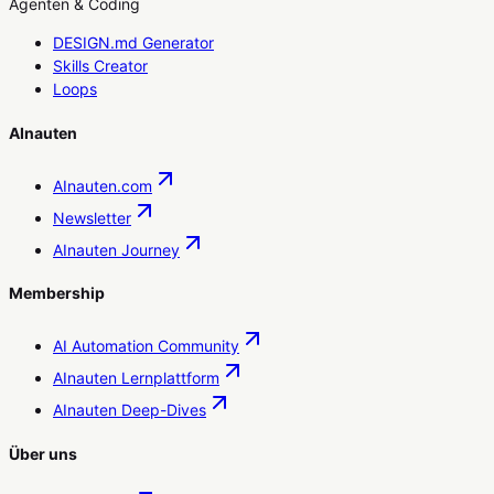
Agenten & Coding
DESIGN.md Generator
Skills Creator
Loops
AInauten
AInauten.com
Newsletter
AInauten Journey
Membership
AI Automation Community
AInauten Lernplattform
AInauten Deep-Dives
Über uns