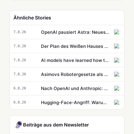
Ähnliche Stories
OpenAI pausiert Astra: Neues AI-Modell erfüllt eigene Sicherheitsstandards noch nicht
7.8.26
Der Plan des Weißen Hauses für AI-Sicherheitstests bleibt geheim
7.8.26
AI models have learned how to cheat. That might actually be a good thing.
7.8.26
Asimovs Robotergesetze als Vorlage für moderne AI-Regeln
7.8.26
Nach OpenAI und Anthropic: Meta meldet plötzlich auch AI-Hackerangriffe
6.8.26
Hugging-Face-Angriff: Warum AI-Sicherheitsregeln Hackern einen Vorteil verschaffen könnten
6.8.26
Beiträge aus dem Newsletter