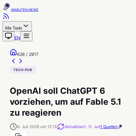
AINAUTEN
Alle Tools
EN
626 / 2917
TECH-PUB
OpenAI soll ChatGPT 6
vorziehen, um auf Fable 5.1
zu reagieren
9. Juli 2026 um 12:15
Aktualisiert
:
11. Juli
1
Quellen