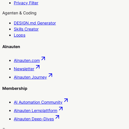
Privacy Filter
Agenten & Coding
DESIGN.md Generator
Skills Creator
Loops
AInauten
AInauten.com
Newsletter
AInauten Journey
Membership
AI Automation Community
AInauten Lernplattform
AInauten Deep-Dives