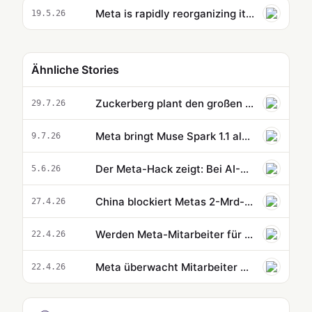
Meta is rapidly reorganizing its workers’ jobs around AI: ‘Transfers aren’t optional’
19.5.26
Ähnliche Stories
Zuckerberg plant den großen Vorstoß bei persönlichen AI-Agents
29.7.26
Meta bringt Muse Spark 1.1 als Coding-Modell in die eigene API
9.7.26
Der Meta-Hack zeigt: Bei AI-Security geht es um mehr als Mythos
5.6.26
China blockiert Metas 2-Mrd-Übernahme von AI-Agent-Entwickler Manus
27.4.26
Werden Meta-Mitarbeiter für ihre Tastatureingaben bezahlt?
22.4.26
Meta überwacht Mitarbeiter per Software und füttert die Daten in eine KI
22.4.26