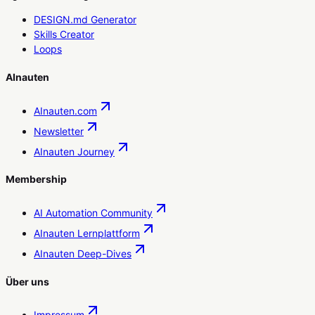
DESIGN.md Generator
Skills Creator
Loops
AInauten
AInauten.com
Newsletter
AInauten Journey
Membership
AI Automation Community
AInauten Lernplattform
AInauten Deep-Dives
Über uns
Impressum