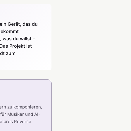
ein Gerät, das du
t bekommt
 was du willst –
Das Projekt ist
ädt zum
ern zu komponieren,
 für Musiker und AI-
ietäres Reverse