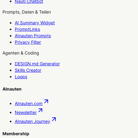
Nauti Chatbot
Prompts, Daten & Teilen
AI Summary Widget
PromptLinks
AInauten Prompts
Privacy Filter
Agenten & Coding
DESIGN.md Generator
Skills Creator
Loops
AInauten
AInauten.com
Newsletter
AInauten Journey
Membership