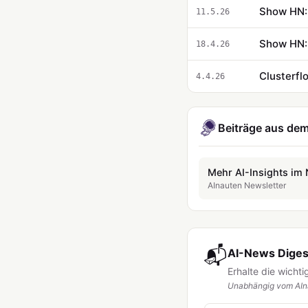
Show HN: 
11.5.26
Show HN: 
18.4.26
Clusterfl
4.4.26
Beiträge aus dem
Mehr AI-Insights im 
AInauten Newsletter
📬
AI-News Digest
Erhalte die wicht
Unabhängig vom AIna