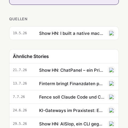
QUELLEN
Show HN: I built a native macOS Markdown viewer 100% with AI coding agents
19.5.26
Ähnliche Stories
Show HN: ChatPanel – ein Privacy-first AI-Agent im Browser-Seitenpanel
21.7.26
Finterm bringt Finanzdaten per CLI direkt in Claude Code
13.7.26
Fence soll Claude Code und Codex vor gefährlichen Shell-Befehlen schützen
7.7.26
KI-Gateways im Praxistest: Entwickler suchen den besten Router für Agenten
24.6.26
Show HN: AISlop, ein CLI gegen AI-generierte Code Smells
29.5.26