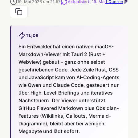
19. Mai 2026 um 21:57
Aktualisiert
:
19. Mai
1
Quellen
TL;DR
Ein Entwickler hat einen nativen macOS-
Markdown-Viewer mit Tauri 2 (Rust +
Webview) gebaut – ganz ohne selbst
geschriebenen Code. Jede Zeile Rust, CSS
und JavaScript kam von AI-Coding-Agents
wie Qwen und Claude Code, gesteuert nur
über High-Level-Briefings und iteratives
Nachsteuern. Der Viewer unterstützt
GitHub Flavored Markdown plus Obsidian-
Features (Wikilinks, Callouts, Mermaid-
Diagramme), bleibt aber bei wenigen
Megabyte und lädt sofort.