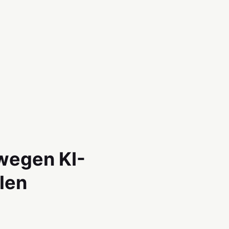
 wegen KI-
len