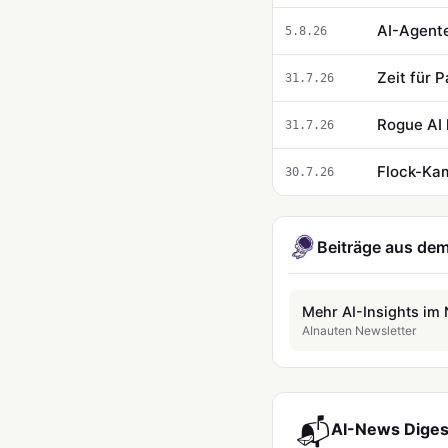
AI-Agente
5.8.26
Zeit für 
31.7.26
Rogue AI h
31.7.26
Flock-Kam
30.7.26
Beiträge aus dem
Mehr AI-Insights im 
AInauten Newsletter
📬
AI-News Digest