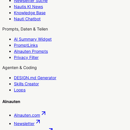
Newsletter Suche
Nautis KI News
Knowledge Base
Nauti Chatbot
Prompts, Daten & Teilen
AI Summary Widget
PromptLinks
AInauten Prompts
Privacy Filter
Agenten & Coding
DESIGN.md Generator
Skills Creator
Loops
AInauten
AInauten.com
Newsletter