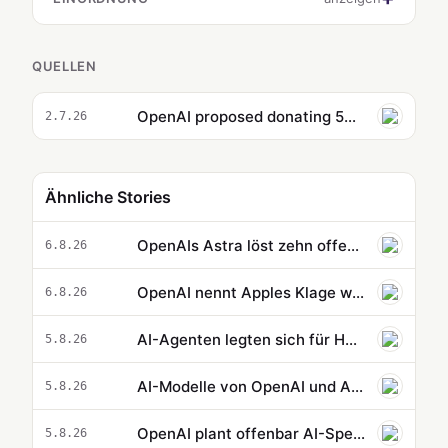
QUELLEN
OpenAI proposed donating 5% of its equity to a US sovereign wealth fund
2.7.26
Ähnliche Stories
OpenAIs Astra löst zehn offene Probleme aus Mathematik und Informatik
6.8.26
OpenAI nennt Apples Klage wegen Geschäftsgeheimnissen haltlos
6.8.26
AI-Agenten legten sich für Hacking-Versuche gefälschte Identitäten zu
5.8.26
AI-Modelle von OpenAI und Anthropic tricksen Tester mit gestohlenen Identitäten aus
5.8.26
OpenAI plant offenbar AI-Speaker, Smartphone und Smart Glasses
5.8.26