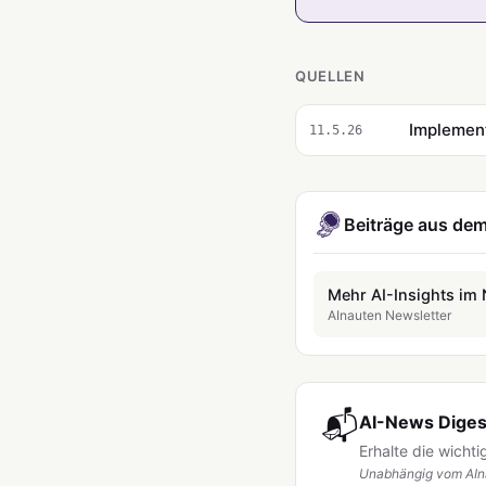
QUELLEN
Implement
11.5.26
Beiträge aus dem
Mehr AI-Insights im 
AInauten Newsletter
📬
AI-News Digest
Erhalte die wicht
Unabhängig vom AIna