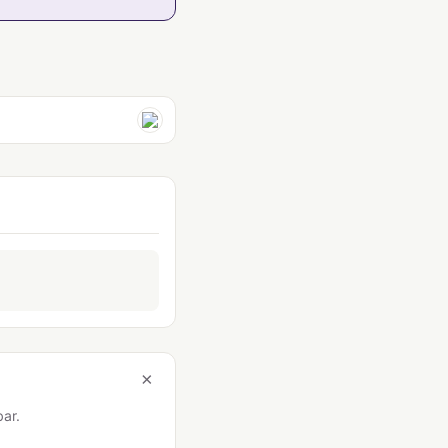
×
bar.