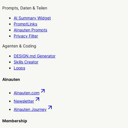
Prompts, Daten & Teilen
AI Summary Widget
PromptLinks
AInauten Prompts
Privacy Filter
Agenten & Coding
DESIGN.md Generator
Skills Creator
Loops
AInauten
AInauten.com
Newsletter
AInauten Journey
Membership