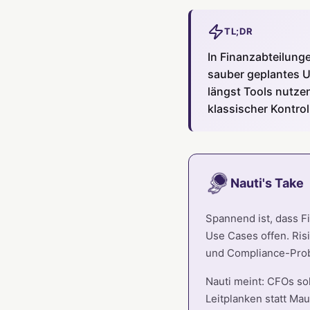
TL;DR
In Finanzabteilunge
sauber geplantes U
längst Tools nutze
klassischer Kontrol
Nauti's Take
Spannend ist, dass F
Use Cases offen. Ris
und Compliance-Pro
Nauti meint: CFOs so
Leitplanken statt Mau